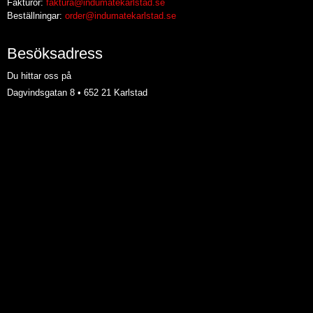
Fakturor:
faktura@indumatekarlstad.se
Beställningar:
order@indumatekarlstad.se
Besöksadress
Du hittar oss på
Dagvindsgatan 8 • 652 21 Karlstad
Org nummer: 556267-4878
Länkar
Industriservice i Göteborg
Industriservice i Örebro
Industriservice i Jönköping
Industriservice i Mariestad
Industriservice i Norrköping
Industriservice i Jönköping