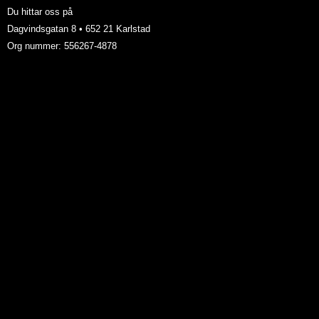
Du hittar oss på
Dagvindsgatan 8 • 652 21 Karlstad
Org nummer: 556267-4878
Länkar
Industriservice i Göteborg
Industriservice i Örebro
Industriservice i Jönköping
Industriservice i Mariestad
Industriservice i Norrköping
Industriservice i Jönköping
Industriservice i Västerås
Industriservice i Stockholm
Cookiepolicy